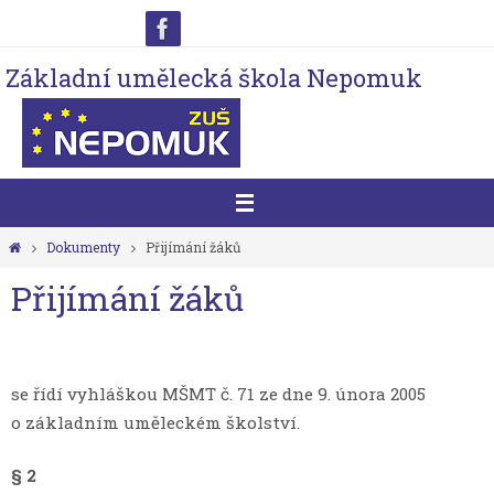
Přeskočit
na
Základní umělecká škola Nepomuk
obsah
Home
Dokumenty
Přijímání žáků
Přijímání žáků
se řídí vyhláškou MŠMT č. 71 ze dne 9. února 2005
o základním uměleckém školství.
§ 2