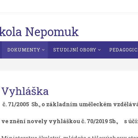
škola Nepomuk
DOKUMENTY
STUDIJNÍ OBORY
PEDAGOGIC
Vyhláška
č. 71/2005 Sb., o základním uměleckém vzdělá
ve znění novely vyhláškou č. 70/2019 Sb., s úči