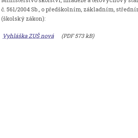
Ministerstvo školství, mládeže a tělovýchovy stano
č. 561/2004 Sb., o předškolním, základním, střed
(školský zákon):
Vyhláška ZUŠ nová
(PDF 573 kB)