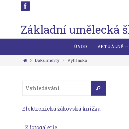
Přeskočit
na
obsah
Základní umělecká 
Přeskočit
ÚVOD
AKTUÁLNĚ
na
obsah
Home
Dokumenty
Vyhláška
Search
Vyhledávání
for:
Elektronická žákovská knížka
Z fotogalerie