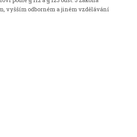
ví podle § 112 a § 123 odst. 5 zákona
ním, vyšším odborném a jiném vzdělávání