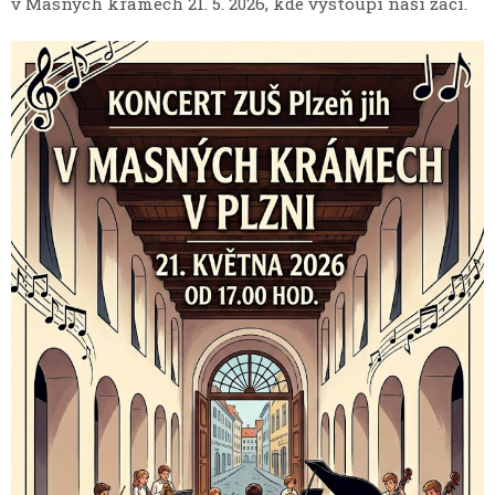
v Masných krámech 21. 5. 2026, kde vystoupí naši žáci.